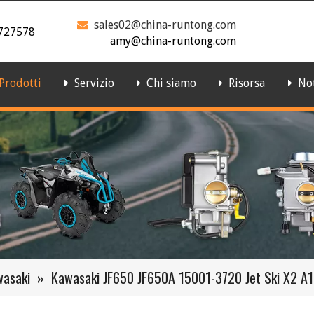
sales02@china-runtong.com

727578
amy@china-runtong.com
Prodotti
Servizio
Chi siamo
Risorsa
Not
wasaki
»
Kawasaki JF650 JF650A 15001-3720 Jet Ski X2 A1