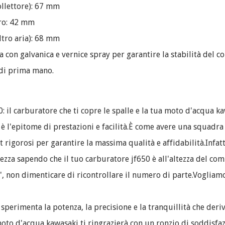
collettore): 67 mm
tro: 42 mm
iltro aria): 68 mm
a con galvanica e vernice spray per garantire la stabilità del co
 di prima mano.
: il carburatore che ti copre le spalle e la tua moto d'acqua
 l'epitome di prestazioni e facilità.È come avere una squadra 
rigorosi per garantire la massima qualità e affidabilità.Infatt
zza sapendo che il tuo carburatore jf650 è all'altezza del com
, non dimenticare di ricontrollare il numero di parte.Vogliamo
erimenta la potenza, la precisione e la tranquillità che deriva
oto d'acqua kawasaki ti ringrazierà con un ronzio di soddisfaz