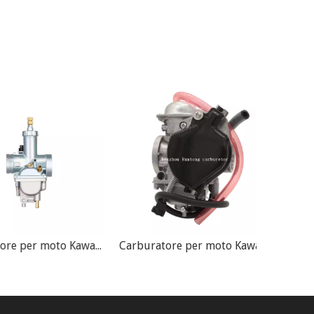
Carburatore per moto Kawasaki KLF220 Bayou 220 KLF220A KLF250A
Carburatore per moto Kawasaki Prairie 360 ​​KLF360 PD35JK-1 da 35 mm