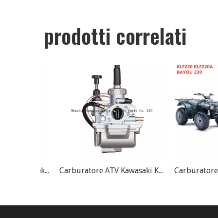
prodotti correlati
Carburatore Suzuki Kawasaki PD36J-A LTZ400 KFX400 ATV Quadsport
Carburatore ATV Kawasaki KFX80 KSF80 15003-S005