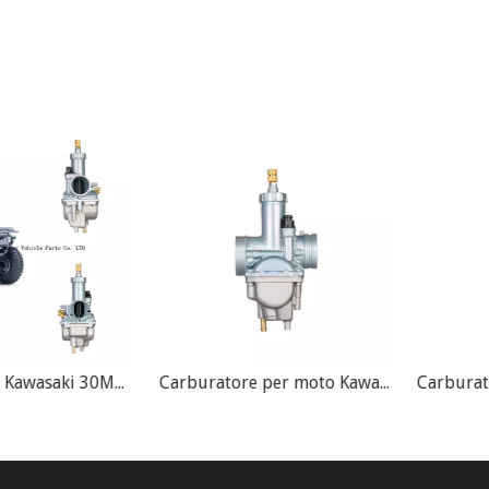
Carburatore Kawasaki 30MM KLF220 KLF250
Carburatore per moto Kawasaki Bayou 250 KLF250 KLF 250 KLF250A