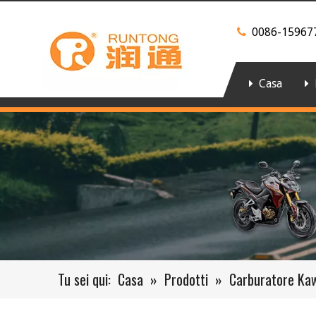
0086-15967

Casa
Tu sei qui:
Casa
»
Prodotti
»
Carburatore Ka