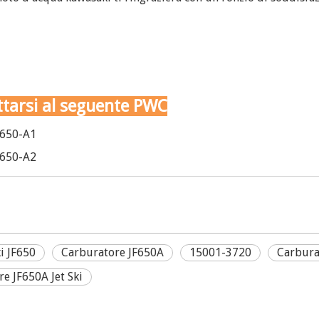
tarsi al seguente PWC
F650-A1
F650-A2
i JF650
Carburatore JF650A
15001-3720
Carburat
e JF650A Jet Ski