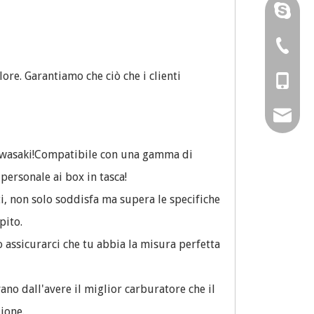
Karenhu
RUNTON
0086-57
lore. Garantiamo che ciò che i clienti
0086-57
0086-13
0086-15
amy@chi
0086-15
sales02
 kawasaki!Compatibile con una gamma di
personale ai box in tasca!
sales@ch
i, non solo soddisfa ma supera le specifiche
pito.
 assicurarci che tu abbia la misura perfetta
no dall'avere il miglior carburatore che il
ione.