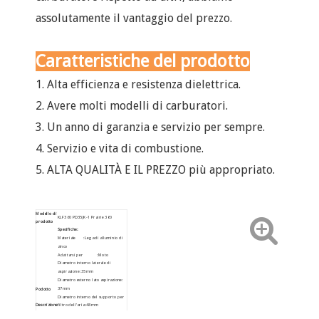
assolutamente il vantaggio del prezzo.
Caratteristiche del prodotto
1. Alta efficienza e resistenza dielettrica.
2. Avere molti modelli di carburatori.
3. Un anno di garanzia e servizio per sempre.
4. Servizio e vita di combustione.
5. ALTA QUALITÀ E IL PREZZO più appropriato.
Modello di
KLF360 PD35JK-1 Prairie 360
prodotto
Specifiche:
Materiale : Lega di alluminio di
zinco
Adattarsi per : Moto
Diametro interno laterale di
aspirazione: 35mm
Diametro esterno lato aspirazione:
37mm
Podotto
Diametro interno del supporto per
Descrizione
filtro dell'aria: 48mm
Diametro esterno del supporto per