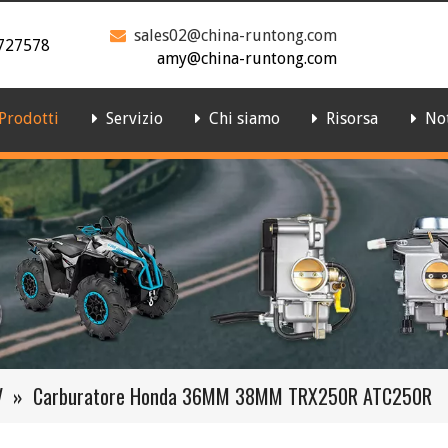
sales02@china-runtong.com

727578
amy@china-runtong.com
Prodotti
Servizio
Chi siamo
Risorsa
Not
V
»
Carburatore Honda 36MM 38MM TRX250R ATC250R