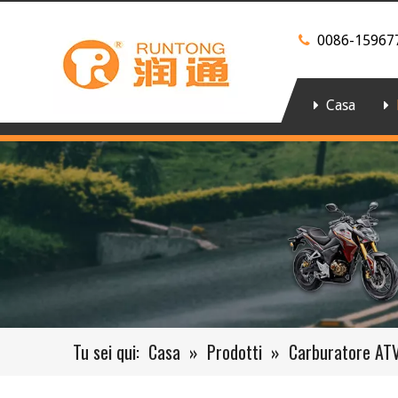
0086-15967

Casa
Tu sei qui:
Casa
»
Prodotti
»
Carburatore AT