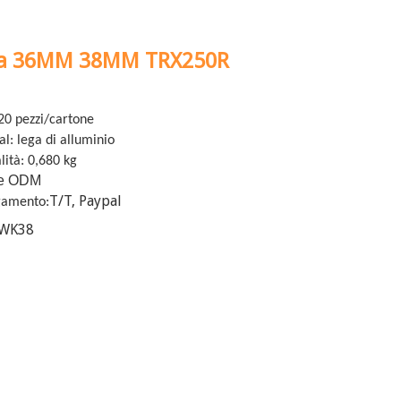
da 36MM 38MM TRX250R
20 pezzi/cartone
: lega di alluminio
lità: 0,680 kg
e ODM
T/T, Paypal
agamento:
PWK38