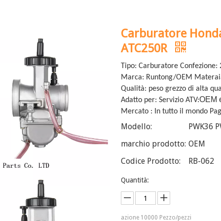
Carburatore Hon
ATC250R
Tipo: Carburatore Confezione: 
Marca: Runtong/OEM Materaial
Qualità: peso grezzo di alta qua
OEM 
Adatto per: Servizio ATV:
Mercato : In tutto il mondo P
Modello:
PWK36 
marchio prodotto:
OEM
Codice Prodotto:
RB-062
Quantità:
azione
10000
Pezzo/pezzi